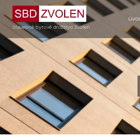
ÚVO
Stavebné bytové družstvo Zvolen