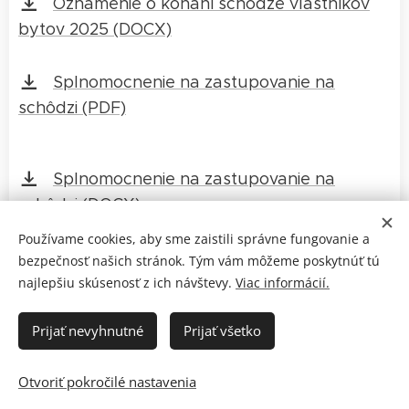
Oznámenie o konaní schôdze vlastníkov
bytov 2025 (DOCX)
Splnomocnenie na zastupovanie na
schôdzi (PDF)
Splnomocnenie na zastupovanie na
schôdzi (DOCX)
Používame cookies, aby sme zaistili správne fungovanie a
bezpečnosť našich stránok. Tým vám môžeme poskytnúť tú
Share
najlepšiu skúsenosť z ich návštevy.
Viac informácií.
Prijať nevyhnutné
Prijať všetko
© 2026 SBD Zvolen | JK
Otvoriť pokročilé nastavenia
Všetky práva vyhradené
Cookies