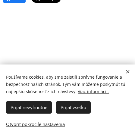
Používame cookies, aby sme zaistili správne fungovanie a
bezpečnosť našich stránok. Tým vám môžeme poskytnúť tú
najlepšiu skúsenosť z ich návštevy.
Viac informácií.
Prijať nevyhnutné
Prijať všetko
© 2026 SBD Zvolen | JK
Otvoriť pokročilé nastavenia
Všetky práva vyhradené
Cookies