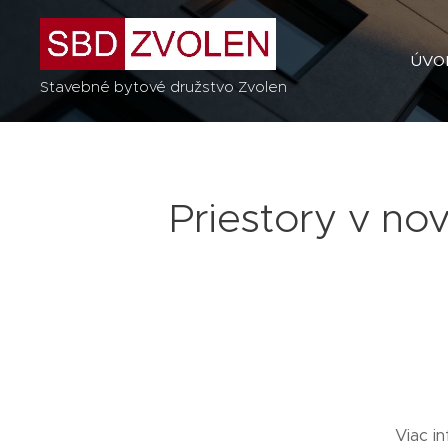
ÚVO
Stavebné bytové družstvo Zvolen
Priestory v no
Viac i