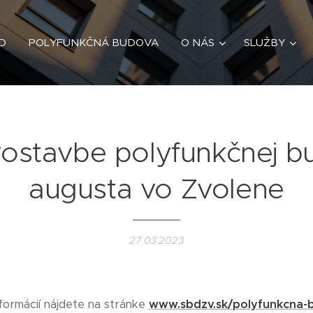
D
POLYFUNKČNÁ BUDOVA
O NÁS
SLUŽBY
vostavbe polyfunkčnej bu
augusta vo Zvolene
27.03.2023
nformácií nájdete na stránke
www.sbdzv.sk/polyfunkcna-